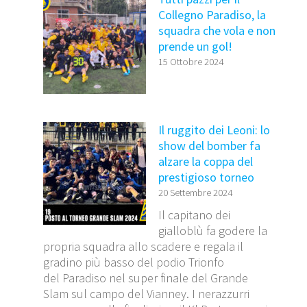
Collegno Paradiso, la
squadra che vola e non
prende un gol!
15 Ottobre 2024
Il ruggito dei Leoni: lo
show del bomber fa
alzare la coppa del
prestigioso torneo
20 Settembre 2024
Il capitano dei
gialloblù fa godere la
propria squadra allo scadere e regala il
gradino più basso del podio Trionfo
del Paradiso nel super finale del Grande
Slam sul campo del Vianney. I nerazzurri