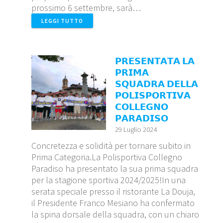
prossimo 6 settembre, sarà…
LEGGI TUTTO
𝗣𝗥𝗘𝗦𝗘𝗡𝗧𝗔𝗧𝗔 𝗟𝗔
𝗣𝗥𝗜𝗠𝗔
𝗦𝗤𝗨𝗔𝗗𝗥𝗔 𝗗𝗘𝗟𝗟𝗔
𝗣𝗢𝗟𝗜𝗦𝗣𝗢𝗥𝗧𝗜𝗩𝗔
𝗖𝗢𝗟𝗟𝗘𝗚𝗡𝗢
𝗣𝗔𝗥𝗔𝗗𝗜𝗦𝗢
29 Luglio 2024
Concretezza e solidità per tornare subito in
Prima Categoria.La Polisportiva Collegno
Paradiso ha presentato la sua prima squadra
per la stagione sportiva 2024/2025!In una
serata speciale presso il ristorante La Douja,
il Presidente Franco Mesiano ha confermato
la spina dorsale della squadra, con un chiaro