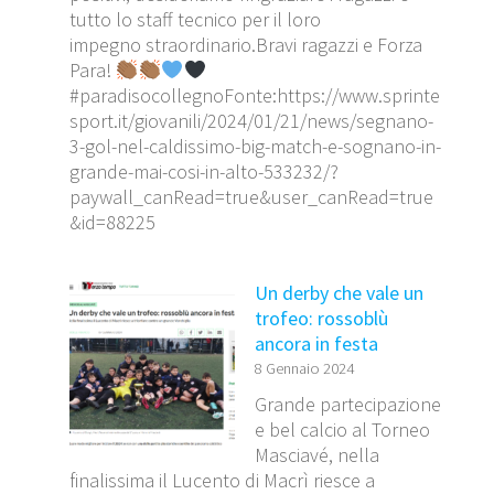
tutto lo staff tecnico per il loro
impegno straordinario.Bravi ragazzi e Forza
Para!
#paradisocollegnoFonte:https://www.sprinte
sport.it/giovanili/2024/01/21/news/segnano-
3-gol-nel-caldissimo-big-match-e-sognano-in-
grande-mai-cosi-in-alto-533232/?
paywall_canRead=true&user_canRead=true
&id=88225
Un derby che vale un
trofeo: rossoblù
ancora in festa
8 Gennaio 2024
Grande partecipazione
e bel calcio al Torneo
Masciavé, nella
finalissima il Lucento di Macrì riesce a