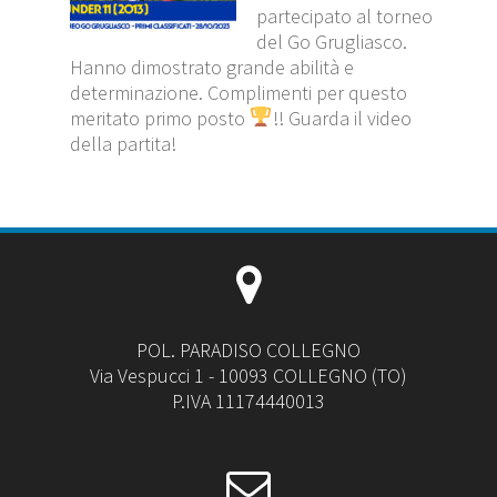
partecipato al torneo
del Go Grugliasco.
Hanno dimostrato grande abilità e
determinazione. Complimenti per questo
meritato primo posto
!! Guarda il video
della partita!
POL. PARADISO COLLEGNO
Via Vespucci 1 - 10093 COLLEGNO (TO)
P.IVA 11174440013