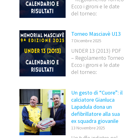
Ecco i gironi e le date
del torneo:
Torneo Masciavè U13
7 Dicembre 2025
UNDER 13 (2013) PDF
– Regolamento Torneo
Ecco i gironi e le date
del torneo:
Un gesto di “Cuore”: il
calciatore Gianluca
Lapadula dona un
defibrillatore alla sua
ex squadra giovanile
13 Novembre 2025
Un tuffo indietro nel