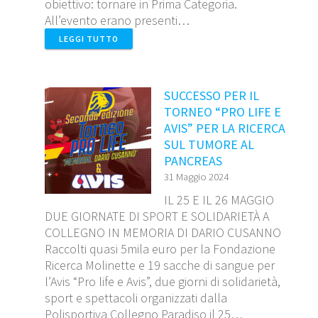
obiettivo: tornare in Prima Categoria.
All’evento erano presenti…
LEGGI TUTTO
SUCCESSO PER IL
TORNEO “PRO LIFE E
AVIS” PER LA RICERCA
SUL TUMORE AL
PANCREAS
31 Maggio 2024
IL 25 E IL 26 MAGGIO
DUE GIORNATE DI SPORT E SOLIDARIETÀ A
COLLEGNO IN MEMORIA DI DARIO CUSANNO
Raccolti quasi 5mila euro per la Fondazione
Ricerca Molinette e 19 sacche di sangue per
l’Avis “Pro life e Avis”, due giorni di solidarietà,
sport e spettacoli organizzati dalla
Polisportiva Collegno Paradiso il 25…