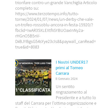
trionfare contro un grande Vanchiglia Articolo
completo su:
https://www.terzotempo.info/tutto-
tornei/2024/01/07/news/un-derby-che-vale-
un-trofeo-rossoblu-ancora-in-festa-15920/?
fbclid=IwAR35XLEXtfIiSYBUOaxInNy2a-
rHGnO5B5nV-
DiiBJYBgsG54sYye23cIs8&paywall_canRead=
true&id=8083
I Nostri UNDER17
primi al Torneo
Carrara
8 Gennaio 2024
Un sentito
ringraziamento al
Presidente e a tutto lo
staff del Carrara per l’ottima organizzazione e