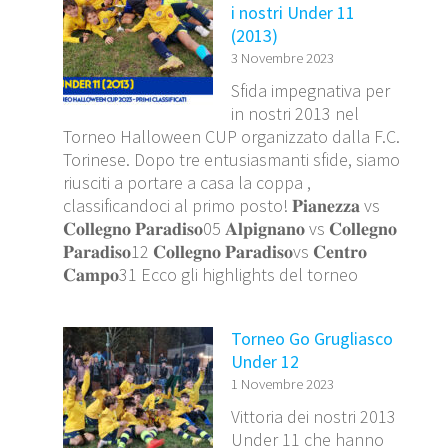
i nostri Under 11
(2013)
3 Novembre 2023
Sfida impegnativa per
in nostri 2013 nel
Torneo Halloween CUP organizzato dalla F.C.
Torinese. Dopo tre entusiasmanti sfide, siamo
riusciti a portare a casa la coppa ,
classificandoci al primo posto! 𝐏𝐢𝐚𝐧𝐞𝐳𝐳𝐚 vs
𝐂𝐨𝐥𝐥𝐞𝐠𝐧𝐨 𝐏𝐚𝐫𝐚𝐝𝐢𝐬𝐨05 𝐀𝐥𝐩𝐢𝐠𝐧𝐚𝐧𝐨 vs 𝐂𝐨𝐥𝐥𝐞𝐠𝐧𝐨
𝐏𝐚𝐫𝐚𝐝𝐢𝐬𝐨12 𝐂𝐨𝐥𝐥𝐞𝐠𝐧𝐨 𝐏𝐚𝐫𝐚𝐝𝐢𝐬𝐨vs 𝐂𝐞𝐧𝐭𝐫𝐨
𝐂𝐚𝐦𝐩𝐨31 Ecco gli highlights del torneo
Torneo Go Grugliasco
Under 12
1 Novembre 2023
Vittoria dei nostri 2013
Under 11 che hanno