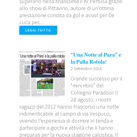
superano nella finalissima il Kl Pertusa grazie
allo show di Pittavino, autore di un’ottima
prestazione condita da gol e assist per De
Luca per…
LEGGI TUTTO
“𝐔𝐧𝐚 𝐍𝐨𝐭𝐭𝐞 𝐚𝐥 𝐏𝐚𝐫𝐚” 𝐞
𝐥𝐚 𝐏𝐚𝐥𝐥𝐚 𝐑𝐨𝐭𝐨𝐥𝐚!
2 Settembre 2024
Grande successo per il
“mini ritiro” del
Collegno Paradiso! Il
28 agosto, i nostri
ragazzi del 2012 hanno trascorso una notte
indimenticabile al campo di via Vespucci,
vivendo l’esperienza di dormire in tenda e
partecipare a giochi e attività che li hanno
preparati per la nuova stagione calcistica. Il