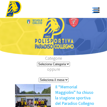
Salta
al
contenuto
Categorie
oppure
A
r
Il “Memorial
c
Maggiolini” ha chiuso
h
la stagione sportiva
i
del Paradiso Collegno
v