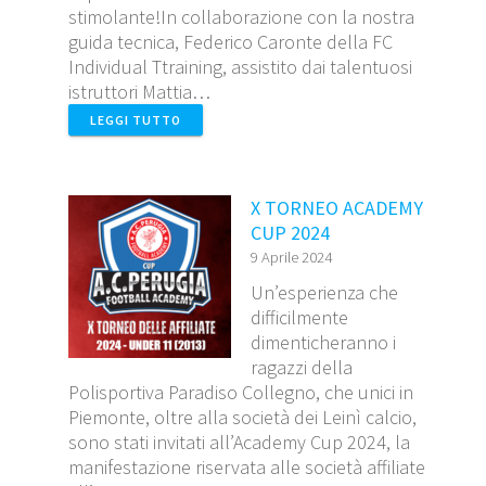
stimolante!In collaborazione con la nostra
guida tecnica, Federico Caronte della FC
Individual Ttraining, assistito dai talentuosi
istruttori Mattia…
LEGGI TUTTO
X TORNEO ACADEMY
CUP 2024
9 Aprile 2024
Un’esperienza che
difficilmente
dimenticheranno i
ragazzi della
Polisportiva Paradiso Collegno, che unici in
Piemonte, oltre alla società dei Leinì calcio,
sono stati invitati all’Academy Cup 2024, la
manifestazione riservata alle società affiliate