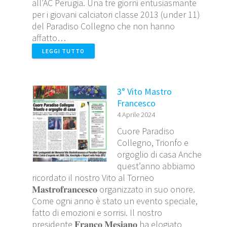
all’AC Perugia. Una tre giorni entusiasmante
per i giovani calciatori classe 2013 (under 11)
del Paradiso Collegno che non hanno
affatto…
LEGGI TUTTO
3° Vito Mastro
Francesco
4 Aprile 2024
Cuore Paradiso
Collegno, Trionfo e
orgoglio di casa Anche
quest’anno abbiamo
ricordato il nostro Vito al Torneo
𝐌𝐚𝐬𝐭𝐫𝐨𝐟𝐫𝐚𝐧𝐜𝐞𝐬𝐜𝐨 organizzato in suo onore.
Come ogni anno è stato un evento speciale,
fatto di emozioni e sorrisi. Il nostro
presidente 𝐅𝐫𝐚𝐧𝐜𝐨 𝐌𝐞𝐬𝐢𝐚𝐧𝐨 ha elogiato