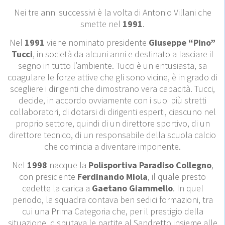
Nei tre anni successivi è la volta di Antonio Villani che
smette nel
1991
.
Nel
1991
viene nominato presidente
Giuseppe “Pino”
Tucci
, in società da alcuni anni e de­stinato a lasciare il
segno in tutto l’ambiente. Tucci è un entusiasta, sa
coagulare le forze attive che gli sono vicine, è in grado di
scegliere i dirigenti che dimostrano vera capacità. Tucci,
decide, in accordo ovviamente con i suoi più stretti
collaboratori, di dotarsi di dirigenti esperti, ciascuno nel
proprio settore, quindi di un direttore spor­tivo, di un
direttore tecnico, di un responsabile della scuola calcio
che co­mincia a diventare imponente.
Nel
1998
nacque la
Polisportiva Paradiso Collegno
,
con presidente
Ferdinando Miola
, il quale presto
cedette la carica a
Gaetano Giammello
. In quel
periodo, la squadra contava ben sedici formazioni, tra
cui una Prima Categoria che, per il prestigio della
situazione, disputava le partite al Sandretto insieme alle