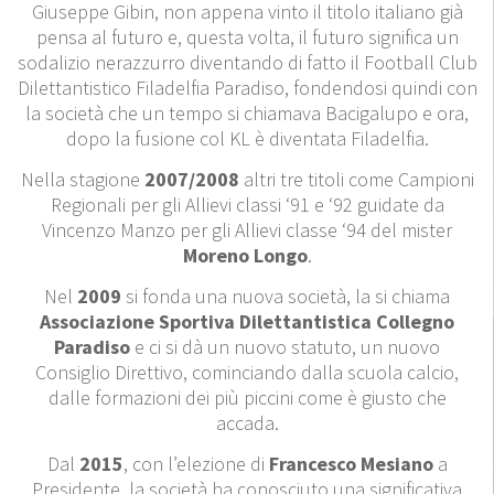
Giuseppe Gibin, non appena vinto il titolo italiano già
pensa al futuro e, questa volta, il futuro significa un
sodalizio nerazzurro diventando di fatto il Football Club
Dilettantistico Filadelfia Paradiso, fondendosi quindi con
la società che un tempo si chiamava Bacigalupo e ora,
dopo la fusione col KL è diventata Filadelfia.
Nella stagione
2007/2008
altri tre titoli come Campioni
Regionali per gli Allievi classi ‘91 e ‘92 guidate da
Vincenzo Manzo per gli Allievi classe ‘94 del mister
Moreno Longo
.
Nel
2009
si fonda una nuova società, la si chiama
Associazione Sportiva Dilettantistica Collegno
Paradiso
e ci si dà un nuovo statuto, un nuovo
Consiglio Direttivo, comin­ciando dalla scuola calcio,
dalle formazioni dei più piccini come è giusto che
accada.
Dal
2015
, con l’elezione di
Francesco Mesiano
a
Presidente, la società ha conosciuto una significativa