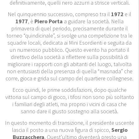
definitivamente, quelli nero azzurri a strisce verticali.
Nel quinquennio successivo, compreso tra il
1972
e il
1977
, è
Piero Porta
a guidare la società. Nella
primavera di quel periodo, precisamente durante il
torneo “quindicinale”, si svolge una competizione tra le
squadre locali, dedicata ai Mini Esordienti e seguita da
un numeroso pubblico. Questo evento ha portato il
direttivo della società a riflettere sulla possibilità di
migliorare i rapporti con gli abitanti del luogo, talvolta
non entusiasti della presenza di quella “masnada” che
corre, gioca e grida sul campo del quartiere collegnese.
Ecco quindi, le prime soddisfa­zioni, dopo qualche
vittoria sul campo di gioco, i tifosi non sono più soltanto
i familiari degli atleti, ma proprio i vicini di casa che
sanno dare il giusto sostegno alla società.
In questo momento di transizione, il presidente uscente
lascia il posto a una nuova figura di spicco,
Sergio
Buzzacchera
. Quest’ultimo diventerà presto una