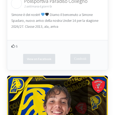
Polisportiva Paradiso Collegno
1 settimana 6 giorni fa
Simone è dei nostri!
Diamo il benvenuto a Simone
Spadaro, nuovo arrivo della nostra Under 14 per la stagione
2026/27. Classe 2013, ala, arriva
6
View on Facebook
Condividi