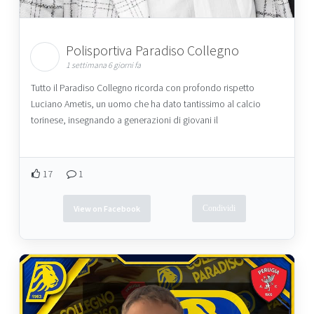
Polisportiva Paradiso Collegno
1 settimana 6 giorni fa
Tutto il Paradiso Collegno ricorda con profondo rispetto
Luciano Ametis, un uomo che ha dato tantissimo al calcio
torinese, insegnando a generazioni di giovani il
17
1
View on Facebook
Condividi