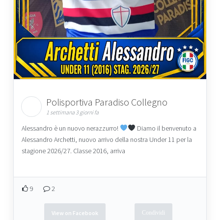
Polisportiva Paradiso Collegno
1 settimana 3 giorni fa
Alessandro è un nuovo nerazzurro!
Diamo il benvenuto a
Alessandro Archetti, nuovo arrivo della nostra Under 11 per la
stagione 2026/27. Classe 2016, arriva
9
2
View on Facebook
Condividi