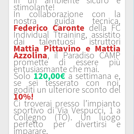
stimolante!
In collaborazione con la
nostra guida tecnica,
Federico Caronte
della FC
Individual Ttraining, assistito
dai talentuosi istruttori
Mattia Pittavino e Mattia
Azzolina
, il Paradiso CAMP
promette di essere più
entusiasmante che mai.
Solo
120,00€
a settimana e,
se sei tesserato con noi,
goditi un ulteriore sconto del
10%!
Ci troverai presso l’impianto
sportivo di Via Vespucci, 1 a
Collegno (TO). Un luogo
perfetto per divertirsi e
imparare.