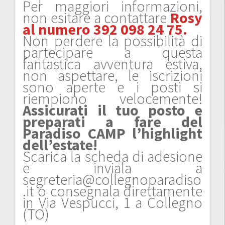
Per maggiori informazioni,
non esitare a contattare
Rosy
al numero 392 098 24 75.
Non perdere la possibilità di
partecipare a questa
fantastica avventura estiva,
non aspettare, le iscrizioni
sono aperte e i posti si
riempiono velocemente!
Assicurati il tuo posto e
preparati a fare del
Paradiso CAMP l’highlight
dell’estate!
Scarica la scheda di adesione
e inviala a
segreteria@collegnoparadiso
.it o consegnala direttamente
in Via Vespucci, 1 a Collegno
(TO)