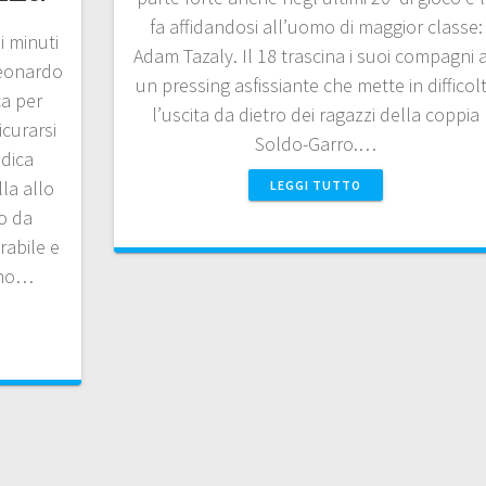
fa affidandosi all’uomo di maggior classe:
i minuti
Adam Tazaly. Il 18 trascina i suoi compagni 
Leonardo
un pressing asfissiante che mette in difficol
ca per
l’uscita da dietro dei ragazzi della coppia
icurarsi
Soldo-Garro.…
dica
la allo
LEGGI TUTTO
to da
abile e
fino…