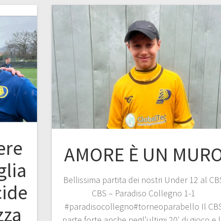
ere
AMORE È UN MUR
glia
Bellissima partita dei nostri Under 12 al CB
cide
CBS – Paradiso Collegno 1-1
#paradisocollegno#torneoparabello Il CB
zza
parte forte anche negl’ultimi 20′ di gioco e 