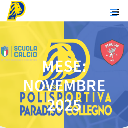
Salta
al
contenuto
MESE:
NOVEMBRE
2025