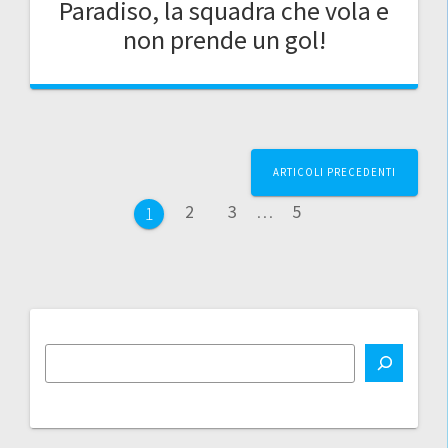
Paradiso, la squadra che vola e
non prende un gol!
Navigazione
ARTICOLI PRECEDENTI
articoli
Pagina
Pagina
Pagina
2
3
…
5
Pagina
1