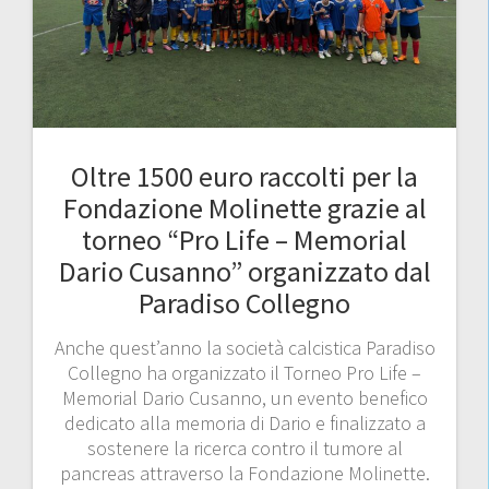
Oltre 1500 euro raccolti per la
Fondazione Molinette grazie al
torneo “Pro Life – Memorial
Dario Cusanno” organizzato dal
Paradiso Collegno
Anche quest’anno la società calcistica Paradiso
Collegno ha organizzato il Torneo Pro Life –
Memorial Dario Cusanno, un evento benefico
dedicato alla memoria di Dario e finalizzato a
sostenere la ricerca contro il tumore al
pancreas attraverso la Fondazione Molinette.