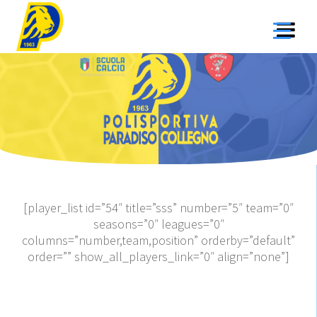
Salta
al
contenuto
[player_list id=”54″ title=”sss” number=”5″ team=”0″
seasons=”0″ leagues=”0″
columns=”number,team,position” orderby=”default”
order=”” show_all_players_link=”0″ align=”none”]